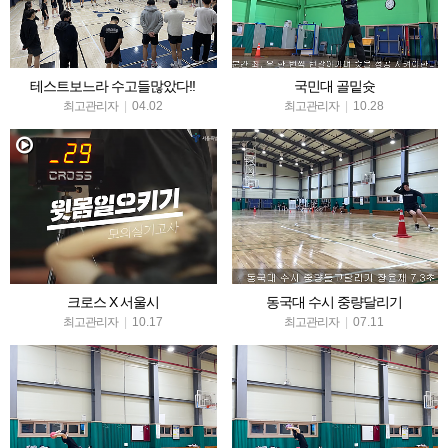
테스트보느라 수고들많았다!!
국민대 골밑슛
최고관리자
|
04.02
최고관리자
|
10.28
크로스 X 서울시
동국대 수시 중량달리기
최고관리자
|
10.17
최고관리자
|
07.11