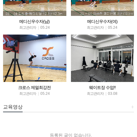
메디신우수자(남)
메디신우수자(여)
최고관리자
|
05.24
최고관리자
|
05.24
크로스 제멀최강전
웨이트장 수업!!
최고관리자
|
05.24
최고관리자
|
03.08
교육영상
+
등록된 글이 없습니다.