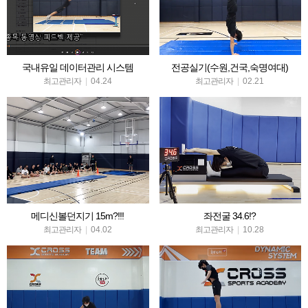
국내유일 데이터관리 시스템
전공실기(수원,건국,숙명여대)
최고관리자
|
04.24
최고관리자
|
02.21
메디신볼던지기 15m?!!!
좌전굴 34.6!?
최고관리자
|
04.02
최고관리자
|
10.28