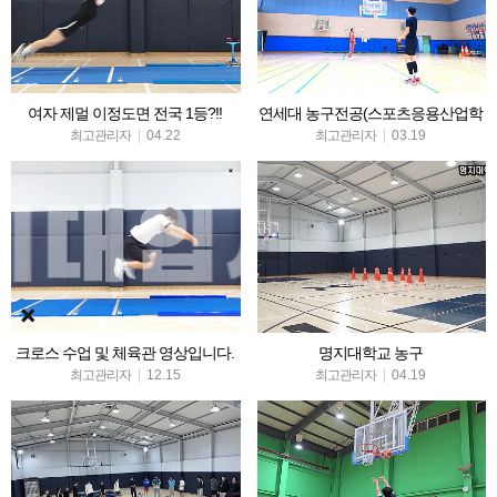
여자 제멀 이정도면 전국 1등?!!
연세대 농구전공(스포츠응용산업학
과)
최고관리자
|
04.22
최고관리자
|
03.19
크로스 수업 및 체육관 영상입니다.
명지대학교 농구
최고관리자
|
12.15
최고관리자
|
04.19