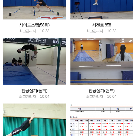
사이드스텝(58회)
서전트 85!!
최고관리자
|
10.28
최고관리자
|
10.28
전공실기(높뛰)
전공실기(핸드)
최고관리자
|
10.04
최고관리자
|
10.04