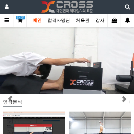
SHOP
메인
합격자명단
체육관
강사진
학생관리
Previous
Nex
영상분석
+