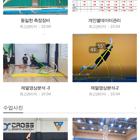
동일한 측정장비
개인별데이터관리
최고관리자
|
10.04
최고관리자
|
10.04
제멀영상분석 -3
제멀영상분석-2
최고관리자
|
10.04
최고관리자
|
10.04
수업사진
+