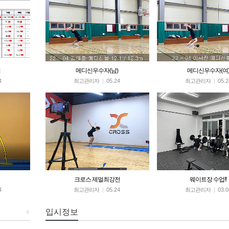
리
메디신우수자(남)
메디신우수자(여
4
최고관리자
|
05.24
최고관리자
|
05.2
크로스 제멀최강전
웨이트장 수업!!
4
최고관리자
|
05.24
최고관리자
|
03.0
+
입시정보