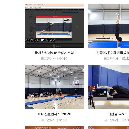
국내유일 데이터관리 시스템
전공실기(수원,건국,숙
최고관리자
|
04.24
최고관리자
|
02.2
메디신볼던지기 15m?!!!
좌전굴 34.6!?
최고관리자
|
04.02
최고관리자
|
10.2