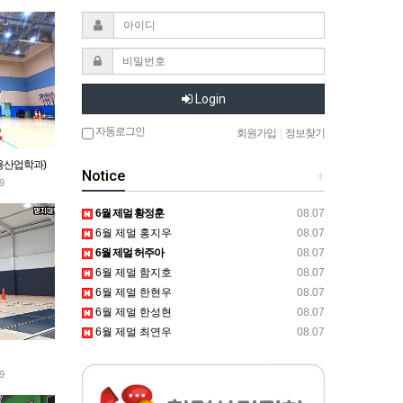
Login
자동로그인
회원가입
|
정보찾기
용산업학과)
Notice
+
9
6월 제멀 황정훈
08.07
6월 제멀 홍지우
08.07
6월 제멀 허주아
08.07
6월 제멀 함지호
08.07
6월 제멀 한현우
08.07
6월 제멀 한성현
08.07
6월 제멀 최연우
08.07
9