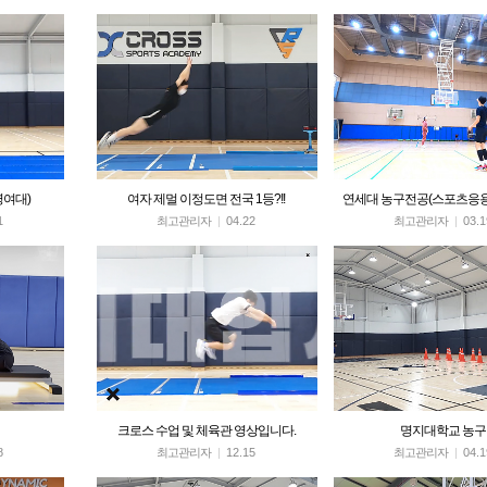
명여대)
여자 제멀 이정도면 전국 1등?!!
연세대 농구전공(스포츠응
1
최고관리자
|
04.22
최고관리자
|
03.1
크로스 수업 및 체육관 영상입니다.
명지대학교 농구
8
최고관리자
|
12.15
최고관리자
|
04.1