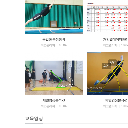
동일한 측정장비
개인별데이터관
최고관리자
|
10.04
최고관리자
|
10.0
제멀영상분석 -3
제멀영상분석-2
최고관리자
|
10.04
최고관리자
|
10.0
교육영상