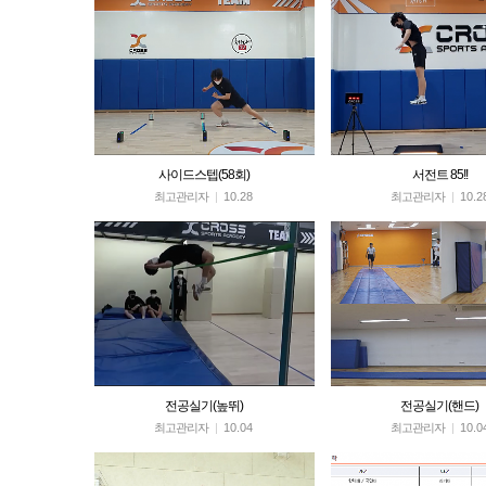
사이드스텝(58회)
서전트 85!!
최고관리자
|
10.28
최고관리자
|
10.2
전공실기(높뛰)
전공실기(핸드)
최고관리자
|
10.04
최고관리자
|
10.0