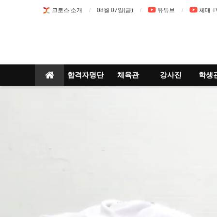
크로스 소개
08월 07일(금)
유튜브
체대 T
합격자명단
체육관
강사진
학생