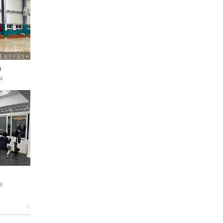
)
4
8
+