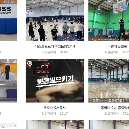
테스트보느라 수고들많았다!!
국민대 골밑슛
8
최고관리자
|
04.02
최고관리자
|
10.2
크로스 X 서울시
동국대 수시 중량달
4
최고관리자
|
10.17
최고관리자
|
07.1